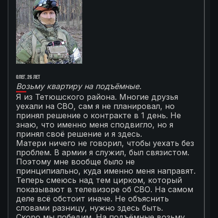
Олег, 26 лет
Ал
Возьму квартиру на подъёмные.
Г
Я из Тетюшского района. Многие друзья
О
уехали на СВО, сам я не планировал, но
М
принял решение о контракте в 1 день. Не
с
знаю, что именно меня сподвигло, но я
Т
принял своё решение и я здесь.
к
Матери ничего не говорил, чтобы уехать без
п
проблем. В армии я служил, был связистом.
С
Поэтому мне вообще было не
К
принципиально, куда именно меня направят.
с
Теперь смеюсь над тем цирком, который
с
показывают в телевизоре об СВО. На самом
п
деле всё обстоит иначе. Не объяснить
я
словами разницу, нужно здесь быть.
С
Скоро мы победим. На подъёмные возьму
с