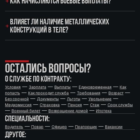
КАК НАЧИСЛЯЮТСЯ БОЕВЫЕ ВЫПЛАТЫ?
ВЛИЯЕТ ЛИ НАЛИЧИЕ МЕТАЛЛИЧЕСКИХ
КОНСТРУКЦИЙ В ТЕЛЕ?
ОСТАЛИСЬ ВОПРОСЫ?
О СЛУЖБЕ ПО КОНТРАКТУ:
—
—
—
—
Условия
Зарплата
Выплаты
Единовременная
Как
—
—
—
—
попасть
Как проходит служба
Требования
Возраст
—
—
—
—
Без срочной
Документы
Льготы
Увольнение
—
—
—
—
Медкомиссия
Страховка
Пенсия
Стаж
Срок службы
—
—
—
Военный билет
Возвращение домой
Ипотека
СПЕЦИАЛЬНОСТИ:
—
—
—
—
Водитель
Повар
Офицер
Прапорщик
Вакансии
ДРУГОЕ: