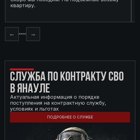
квартиру.
в
п
←
→
СЛУЖБА ПО КОНТРАКТУ СВО
В ЯНАУЛЕ
Актуальная информация о порядке
поступления на контрактную службу,
условиях и льготах
ПОДРОБНЕЕ О СЛУЖБЕ