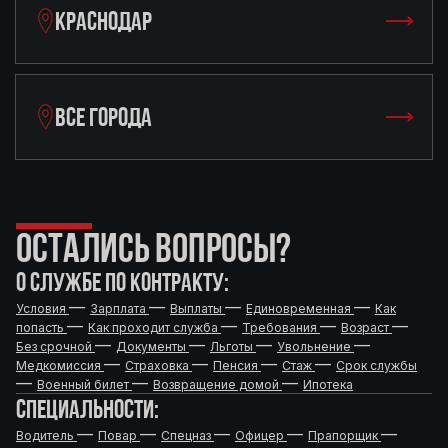
КРАСНОДАР
ВСЕ ГОРОДА
ОСТАЛИСЬ ВОПРОСЫ?
О СЛУЖБЕ ПО КОНТРАКТУ:
—
—
—
—
Условия
Зарплата
Выплаты
Единовременная
Как
—
—
—
—
попасть
Как проходит служба
Требования
Возраст
—
—
—
—
Без срочной
Документы
Льготы
Увольнение
—
—
—
—
Медкомиссия
Страховка
Пенсия
Стаж
Срок службы
—
—
—
Военный билет
Возвращение домой
Ипотека
СПЕЦИАЛЬНОСТИ:
—
—
—
—
—
Водитель
Повар
Спецназ
Офицер
Прапорщик