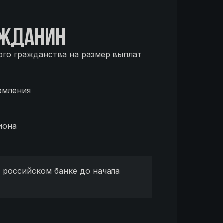
АЖДАНИН
го гражданства на размер выплат
рмления
иона
 российском банке до начала