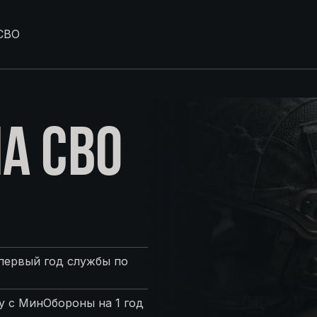
СВО
А СВО
первый год службы по
 с МинОбороны на 1 год