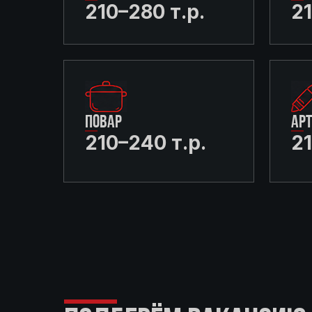
210–280 т.р.
21
ПОВАР
АР
210–240 т.р.
21