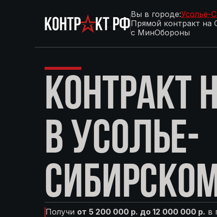
Вы в городе:
Усолье-
Прямой контракт на 
с МинОбороны
КОНТРАКТ Н
В УСОЛЬЕ-
СИБИРСКО
Получи
от 5 200 000 р. до 12 000 000 р.
в 