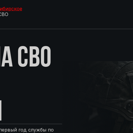
Сибирское
СВО
А СВО
М
первый год службы по