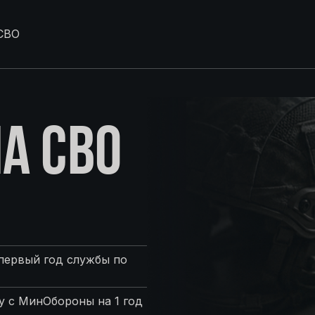
СВО
А СВО
первый год службы по
 с МинОбороны на 1 год