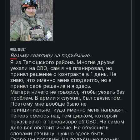
Олег, 26 лет
Ал
Возьму квартиру на подъёмные.
Г
Я из Тетюшского района. Многие друзья
О
уехали на СВО, сам я не планировал, но
М
принял решение о контракте в 1 день. Не
с
знаю, что именно меня сподвигло, но я
Т
принял своё решение и я здесь.
к
Матери ничего не говорил, чтобы уехать без
п
проблем. В армии я служил, был связистом.
С
Поэтому мне вообще было не
К
принципиально, куда именно меня направят.
с
Теперь смеюсь над тем цирком, который
с
показывают в телевизоре об СВО. На самом
п
деле всё обстоит иначе. Не объяснить
я
словами разницу, нужно здесь быть.
С
Скоро мы победим. На подъёмные возьму
с