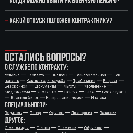
КОГДА МОЖНО ВЫЙТИ НА ВОЕННУЮ ПЕНСИЮ?
КАКОЙ ОТПУСК ПОЛОЖЕН КОНТРАКТНИКУ?
ОСТАЛИСЬ ВОПРОСЫ?
О СЛУЖБЕ ПО КОНТРАКТУ:
—
—
—
—
Условия
Зарплата
Выплаты
Единовременная
Как
—
—
—
—
попасть
Как проходит служба
Требования
Возраст
—
—
—
—
Без срочной
Документы
Льготы
Увольнение
—
—
—
—
Медкомиссия
Страховка
Пенсия
Стаж
Срок службы
—
—
—
Военный билет
Возвращение домой
Ипотека
СПЕЦИАЛЬНОСТИ:
—
—
—
—
Водитель
Повар
Офицер
Прапорщик
Вакансии
ДРУГОЕ:
—
—
—
—
Стоит ли идти
Отзывы
Опасно ли
Обучение