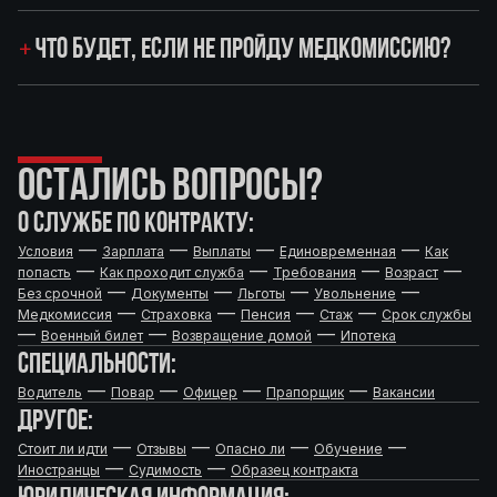
ЧТО БУДЕТ, ЕСЛИ НЕ ПРОЙДУ МЕДКОМИССИЮ?
ОСТАЛИСЬ ВОПРОСЫ?
О СЛУЖБЕ ПО КОНТРАКТУ:
—
—
—
—
Условия
Зарплата
Выплаты
Единовременная
Как
—
—
—
—
попасть
Как проходит служба
Требования
Возраст
—
—
—
—
Без срочной
Документы
Льготы
Увольнение
—
—
—
—
Медкомиссия
Страховка
Пенсия
Стаж
Срок службы
—
—
—
Военный билет
Возвращение домой
Ипотека
СПЕЦИАЛЬНОСТИ:
—
—
—
—
Водитель
Повар
Офицер
Прапорщик
Вакансии
ДРУГОЕ:
—
—
—
—
Стоит ли идти
Отзывы
Опасно ли
Обучение
—
—
Иностранцы
Судимость
Образец контракта