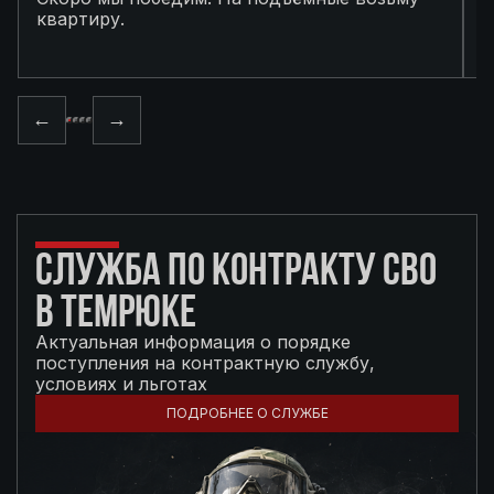
квартиру.
в
п
←
→
СЛУЖБА ПО КОНТРАКТУ СВО
В ТЕМРЮКЕ
Актуальная информация о порядке
поступления на контрактную службу,
условиях и льготах
ПОДРОБНЕЕ О СЛУЖБЕ