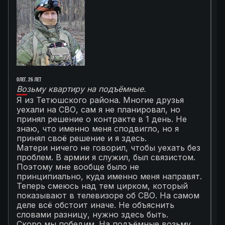
Олег, 26 лет
Ал
Возьму квартиру на подъёмные.
Г
Я из Тетюшского района. Многие друзья
О
уехали на СВО, сам я не планировал, но
М
принял решение о контракте в 1 день. Не
с
знаю, что именно меня сподвигло, но я
Т
принял своё решение и я здесь.
к
Матери ничего не говорил, чтобы уехать без
п
проблем. В армии я служил, был связистом.
С
Поэтому мне вообще было не
К
принципиально, куда именно меня направят.
с
Теперь смеюсь над тем цирком, который
с
показывают в телевизоре об СВО. На самом
п
деле всё обстоит иначе. Не объяснить
я
словами разницу, нужно здесь быть.
С
Скоро мы победим. На подъёмные возьму
с