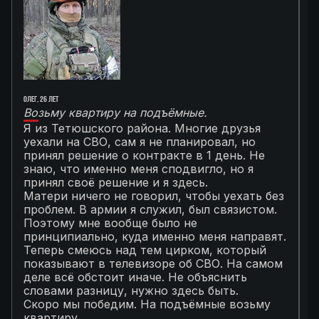
Олег, 26 лет
Ал
Возьму квартиру на подъёмные.
Г
Я из Тетюшского района. Многие друзья
О
уехали на СВО, сам я не планировал, но
М
принял решение о контракте в 1 день. Не
с
знаю, что именно меня сподвигло, но я
Т
принял своё решение и я здесь.
к
Матери ничего не говорил, чтобы уехать без
п
проблем. В армии я служил, был связистом.
С
Поэтому мне вообще было не
К
принципиально, куда именно меня направят.
с
Теперь смеюсь над тем цирком, который
с
показывают в телевизоре об СВО. На самом
п
деле всё обстоит иначе. Не объяснить
я
словами разницу, нужно здесь быть.
С
Скоро мы победим. На подъёмные возьму
с
квартиру.
в