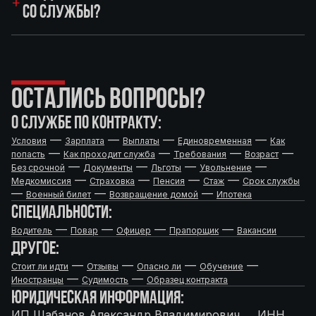
СО СЛУЖБЫ?
ОСТАЛИСЬ ВОПРОСЫ?
О СЛУЖБЕ ПО КОНТРАКТУ:
—
—
—
—
Условия
Зарплата
Выплаты
Единовременная
Как
—
—
—
—
попасть
Как проходит служба
Требования
Возраст
—
—
—
—
Без срочной
Документы
Льготы
Увольнение
—
—
—
—
Медкомиссия
Страховка
Пенсия
Стаж
Срок службы
—
—
—
Военный билет
Возвращение домой
Ипотека
СПЕЦИАЛЬНОСТИ:
—
—
—
—
Водитель
Повар
Офицер
Прапорщик
Вакансии
ДРУГОЕ:
—
—
—
—
Стоит ли идти
Отзывы
Опасно ли
Обучение
—
—
Иностранцы
Судимость
Образец контракта
ЮРИДИЧЕСКАЯ ИНФОРМАЦИЯ:
ИП Шабанов Александр Владимирович ИНН