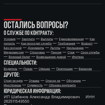
ОСТАЛИСЬ ВОПРОСЫ?
О СЛУЖБЕ ПО КОНТРАКТУ:
—
—
—
—
Условия
Зарплата
Выплаты
Единовременная
Как
—
—
—
—
попасть
Как проходит служба
Требования
Возраст
—
—
—
—
Без срочной
Документы
Льготы
Увольнение
—
—
—
—
Медкомиссия
Страховка
Пенсия
Стаж
Срок службы
—
—
—
Военный билет
Возвращение домой
Ипотека
СПЕЦИАЛЬНОСТИ:
—
—
—
—
Водитель
Повар
Офицер
Прапорщик
Вакансии
ДРУГОЕ:
—
—
—
—
Стоит ли идти
Отзывы
Опасно ли
Обучение
—
—
Иностранцы
Судимость
Образец контракта
ЮРИДИЧЕСКАЯ ИНФОРМАЦИЯ:
ИП Шабанов Александр Владимирович ИНН
262511549550