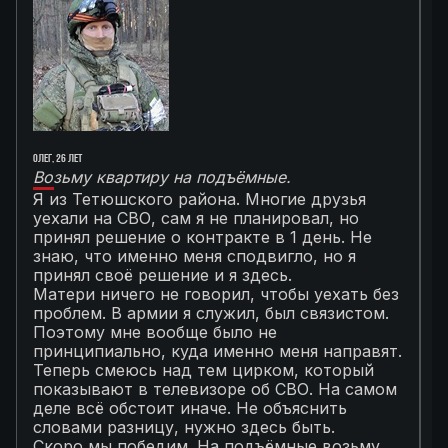
Олег, 26 лет
Ал
Возьму квартиру на подъёмные.
Г
Я из Тетюшского района. Многие друзья
О
уехали на СВО, сам я не планировал, но
М
принял решение о контракте в 1 день. Не
с
знаю, что именно меня сподвигло, но я
Т
принял своё решение и я здесь.
к
Матери ничего не говорил, чтобы уехать без
п
проблем. В армии я служил, был связистом.
С
Поэтому мне вообще было не
К
принципиально, куда именно меня направят.
с
Теперь смеюсь над тем цирком, который
с
показывают в телевизоре об СВО. На самом
п
деле всё обстоит иначе. Не объяснить
я
словами разницу, нужно здесь быть.
С
Скоро мы победим. На подъёмные возьму
с