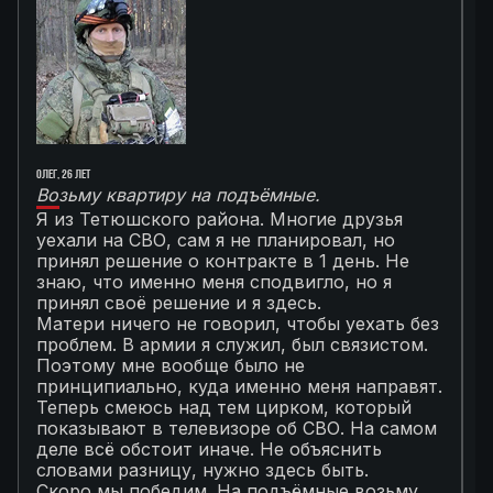
Олег, 26 лет
Ал
Возьму квартиру на подъёмные.
Г
Я из Тетюшского района. Многие друзья
О
уехали на СВО, сам я не планировал, но
М
принял решение о контракте в 1 день. Не
с
знаю, что именно меня сподвигло, но я
Т
принял своё решение и я здесь.
к
Матери ничего не говорил, чтобы уехать без
п
проблем. В армии я служил, был связистом.
С
Поэтому мне вообще было не
К
принципиально, куда именно меня направят.
с
Теперь смеюсь над тем цирком, который
с
показывают в телевизоре об СВО. На самом
п
деле всё обстоит иначе. Не объяснить
я
словами разницу, нужно здесь быть.
С
Скоро мы победим. На подъёмные возьму
с