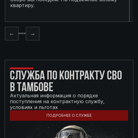
квартиру.
в
п
←
→
СЛУЖБА ПО КОНТРАКТУ СВО
В ТАМБОВЕ
Актуальная информация о порядке
поступления на контрактную службу,
условиях и льготах
ПОДРОБНЕЕ О СЛУЖБЕ