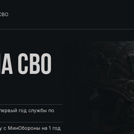
СВО
А СВО
первый год службы по
 с МинОбороны на 1 год