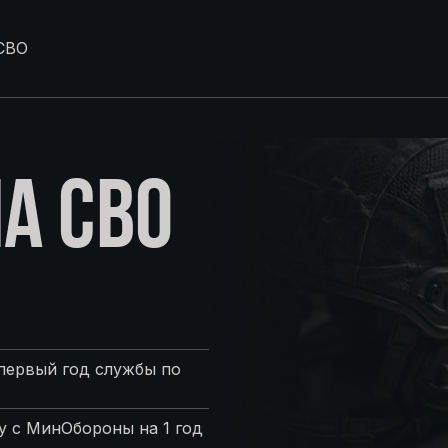
СВО
А СВО
первый год службы по
 с МинОбороны на 1 год