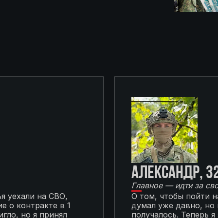
Александр, 3
Главное — идти за св
я уехали на СВО,
О том, чтобы пойти 
е о контракте в 1
думал уже давно, но
гло, но я принял
получалось. Теперь я