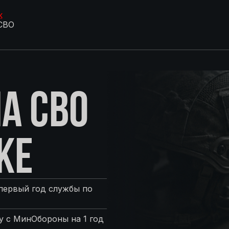
к
СВО
А СВО
КЕ
первый год службы по
 с МинОбороны на 1 год