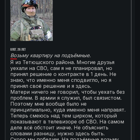
Олег, 26 лет
Ал
Возьму квартиру на подъёмные.
Г
Я из Тетюшского района. Многие друзья
О
уехали на СВО, сам я не планировал, но
М
принял решение о контракте в 1 день. Не
с
знаю, что именно меня сподвигло, но я
Т
принял своё решение и я здесь.
к
Матери ничего не говорил, чтобы уехать без
п
проблем. В армии я служил, был связистом.
С
Поэтому мне вообще было не
К
принципиально, куда именно меня направят.
с
Теперь смеюсь над тем цирком, который
с
показывают в телевизоре об СВО. На самом
п
деле всё обстоит иначе. Не объяснить
я
словами разницу, нужно здесь быть.
С
Скоро мы победим. На подъёмные возьму
с