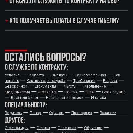
ОПАСНО ЛИ СЛУЖИТЬ ПО КОНТРАКТУ НА СВО?
КТО ПОЛУЧАЕТ ВЫПЛАТЫ В СЛУЧАЕ ГИБЕЛИ?
ОСТАЛИСЬ ВОПРОСЫ?
О СЛУЖБЕ ПО КОНТРАКТУ:
—
—
—
—
Условия
Зарплата
Выплаты
Единовременная
Как
—
—
—
—
попасть
Как проходит служба
Требования
Возраст
—
—
—
—
Без срочной
Документы
Льготы
Увольнение
—
—
—
—
Медкомиссия
Страховка
Пенсия
Стаж
Срок службы
—
—
—
Военный билет
Возвращение домой
Ипотека
СПЕЦИАЛЬНОСТИ:
—
—
—
—
Водитель
Повар
Офицер
Прапорщик
Вакансии
ДРУГОЕ:
—
—
—
—
Стоит ли идти
Отзывы
Опасно ли
Обучение