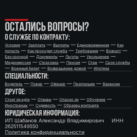
ОСТАЛИСЬ ВОПРОСЫ?
О СЛУЖБЕ ПО КОНТРАКТУ:
—
—
—
—
Условия
Зарплата
Выплаты
Единовременная
Как
—
—
—
—
попасть
Как проходит служба
Требования
Возраст
—
—
—
—
Без срочной
Документы
Льготы
Увольнение
—
—
—
—
Медкомиссия
Страховка
Пенсия
Стаж
Срок службы
—
—
—
Военный билет
Возвращение домой
Ипотека
СПЕЦИАЛЬНОСТИ:
—
—
—
—
Водитель
Повар
Офицер
Прапорщик
Вакансии
ДРУГОЕ:
—
—
—
—
Стоит ли идти
Отзывы
Опасно ли
Обучение
—
—
Иностранцы
Судимость
Образец контракта
ЮРИДИЧЕСКАЯ ИНФОРМАЦИЯ:
ИП Шабанов Александр Владимирович ИНН
262511549550
Политика конфиденциальности