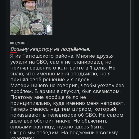
Олег, 26 лет
Ал
Возьму квартиру на подъёмные.
Г
Я из Тетюшского района. Многие друзья
О
уехали на СВО, сам я не планировал, но
М
принял решение о контракте в 1 день. Не
с
знаю, что именно меня сподвигло, но я
Т
принял своё решение и я здесь.
к
Матери ничего не говорил, чтобы уехать без
п
проблем. В армии я служил, был связистом.
С
Поэтому мне вообще было не
К
принципиально, куда именно меня направят.
с
Теперь смеюсь над тем цирком, который
с
показывают в телевизоре об СВО. На самом
п
деле всё обстоит иначе. Не объяснить
я
словами разницу, нужно здесь быть.
С
Скоро мы победим. На подъёмные возьму
с
квартиру.
в