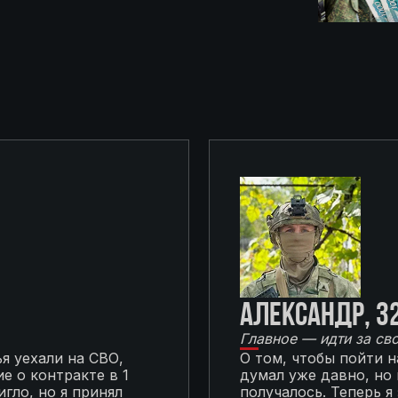
Александр, 3
Главное — идти за св
я уехали на СВО,
О том, чтобы пойти 
е о контракте в 1
думал уже давно, но
гло, но я принял
получалось. Теперь я