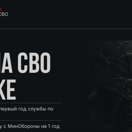
к
СВО
А СВО
КЕ
первый год службы по
 с МинОбороны на 1 год