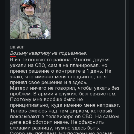
Олег, 26 лет
Ал
Возьму квартиру на подъёмные.
Г
Я из Тетюшского района. Многие друзья
О
уехали на СВО, сам я не планировал, но
М
принял решение о контракте в 1 день. Не
с
знаю, что именно меня сподвигло, но я
Т
принял своё решение и я здесь.
к
Матери ничего не говорил, чтобы уехать без
п
проблем. В армии я служил, был связистом.
С
Поэтому мне вообще было не
К
принципиально, куда именно меня направят.
с
Теперь смеюсь над тем цирком, который
с
показывают в телевизоре об СВО. На самом
п
деле всё обстоит иначе. Не объяснить
я
словами разницу, нужно здесь быть.
С
Скоро мы победим. На подъёмные возьму
с