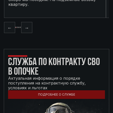
квартиру.
в
п
←
→
СЛУЖБА ПО КОНТРАКТУ СВО
В ОПОЧКЕ
Актуальная информация о порядке
поступления на контрактную службу,
условиях и льготах
ПОДРОБНЕЕ О СЛУЖБЕ