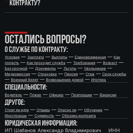
КОНТРАКТУ?
ОСТАЛИСЬ ВОПРОСЫ?
О СЛУЖБЕ ПО КОНТРАКТУ:
—
—
—
—
Условия
Зарплата
Выплаты
Единовременная
Как
—
—
—
—
попасть
Как проходит служба
Требования
Возраст
—
—
—
—
Без срочной
Документы
Льготы
Увольнение
—
—
—
—
Медкомиссия
Страховка
Пенсия
Стаж
Срок службы
—
—
—
Военный билет
Возвращение домой
Ипотека
СПЕЦИАЛЬНОСТИ:
—
—
—
—
Водитель
Повар
Офицер
Прапорщик
Вакансии
ДРУГОЕ:
—
—
—
—
Стоит ли идти
Отзывы
Опасно ли
Обучение
—
—
Иностранцы
Судимость
Образец контракта
ЮРИДИЧЕСКАЯ ИНФОРМАЦИЯ:
ИП Шабанов Александр Владимирович ИНН