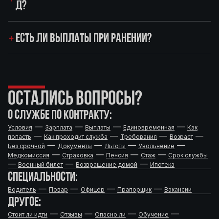
Д?
ЕСТЬ ЛИ ВЫПЛАТЫ ПРИ РАНЕНИИ?
ОСТАЛИСЬ ВОПРОСЫ?
О СЛУЖБЕ ПО КОНТРАКТУ:
—
—
—
—
Условия
Зарплата
Выплаты
Единовременная
Как
—
—
—
—
попасть
Как проходит служба
Требования
Возраст
—
—
—
—
Без срочной
Документы
Льготы
Увольнение
—
—
—
—
Медкомиссия
Страховка
Пенсия
Стаж
Срок службы
—
—
—
Военный билет
Возвращение домой
Ипотека
СПЕЦИАЛЬНОСТИ:
—
—
—
—
Водитель
Повар
Офицер
Прапорщик
Вакансии
ДРУГОЕ:
—
—
—
—
Стоит ли идти
Отзывы
Опасно ли
Обучение