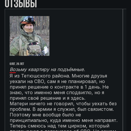
ОТЗЫВЫ
Олег, 26 лет
Ал
Возьму квартиру на подъёмные.
Г
Я из Тетюшского района. Многие друзья
О
уехали на СВО, сам я не планировал, но
М
принял решение о контракте в 1 день. Не
с
знаю, что именно меня сподвигло, но я
Т
принял своё решение и я здесь.
к
Матери ничего не говорил, чтобы уехать без
п
проблем. В армии я служил, был связистом.
С
Поэтому мне вообще было не
К
принципиально, куда именно меня направят.
с
Теперь смеюсь над тем цирком, который
с