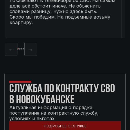
показывают в телевизоре об СВО. На самом
п
деле всё обстоит иначе. Не объяснить
я
словами разницу, нужно здесь быть.
С
Скоро мы победим. На подъёмные возьму
с
квартиру.
в
п
←
→
СЛУЖБА ПО КОНТРАКТУ СВО
В НОВОКУБАНСКЕ
Актуальная информация о порядке
поступления на контрактную службу,
условиях и льготах
ПОДРОБНЕЕ О СЛУЖБЕ