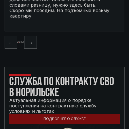
словами разницу, нужно здесь быть.
С
Скоро мы победим. На подъёмные возьму
с
квартиру.
в
п
←
→
СЛУЖБА ПО КОНТРАКТУ СВО
В НОРИЛЬСКЕ
Актуальная информация о порядке
поступления на контрактную службу,
условиях и льготах
ПОДРОБНЕЕ О СЛУЖБЕ