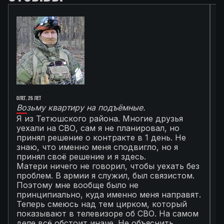
Олег, 26 лет
Ал
Возьму квартиру на подъёмные.
Г
Я из Тетюшского района. Многие друзья
О
уехали на СВО, сам я не планировал, но
М
принял решение о контракте в 1 день. Не
с
знаю, что именно меня сподвигло, но я
Т
принял своё решение и я здесь.
к
Матери ничего не говорил, чтобы уехать без
п
проблем. В армии я служил, был связистом.
С
Поэтому мне вообще было не
К
принципиально, куда именно меня направят.
с
Теперь смеюсь над тем цирком, который
с
показывают в телевизоре об СВО. На самом
п
деле всё обстоит иначе. Не объяснить
я