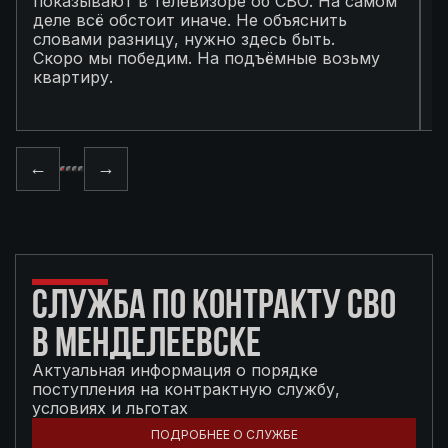
показывают в телевизоре об СВО. На самом
п
деле всё обстоит иначе. Не объяснить
я
словами разницу, нужно здесь быть.
С
Скоро мы победим. На подъёмные возьму
с
квартиру.
в
п
←
→
СЛУЖБА ПО КОНТРАКТУ СВО
В МЕНДЕЛЕЕВСКЕ
Актуальная информация о порядке
поступления на контрактную службу,
условиях и льготах
ПОДРОБНЕЕ О СЛУЖБЕ