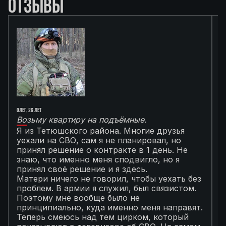
ОТЗЫВЫ
Олег, 26 лет
Ал
Возьму квартиру на подъёмные.
Г
Я из Тетюшского района. Многие друзья
О
уехали на СВО, сам я не планировал, но
М
принял решение о контракте в 1 день. Не
с
знаю, что именно меня сподвигло, но я
Т
принял своё решение и я здесь.
к
Матери ничего не говорил, чтобы уехать без
п
проблем. В армии я служил, был связистом.
С
Поэтому мне вообще было не
К
принципиально, куда именно меня направят.
с
Теперь смеюсь над тем цирком, который
с