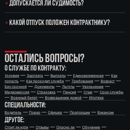
ДОПУСКАЕТСЯ ЛИ СУДИМОСТЬ?
КАКОЙ ОТПУСК ПОЛОЖЕН КОНТРАКТНИКУ?
ОСТАЛИСЬ ВОПРОСЫ?
О СЛУЖБЕ ПО КОНТРАКТУ:
—
—
—
—
Условия
Зарплата
Выплаты
Единовременная
Как
—
—
—
—
попасть
Как проходит служба
Требования
Возраст
—
—
—
—
Без срочной
Документы
Льготы
Увольнение
—
—
—
—
Медкомиссия
Страховка
Пенсия
Стаж
Срок службы
—
—
—
Военный билет
Возвращение домой
Ипотека
СПЕЦИАЛЬНОСТИ:
—
—
—
—
Водитель
Повар
Офицер
Прапорщик
Вакансии
ДРУГОЕ:
—
—
—
—
Стоит ли идти
Отзывы
Опасно ли
Обучение