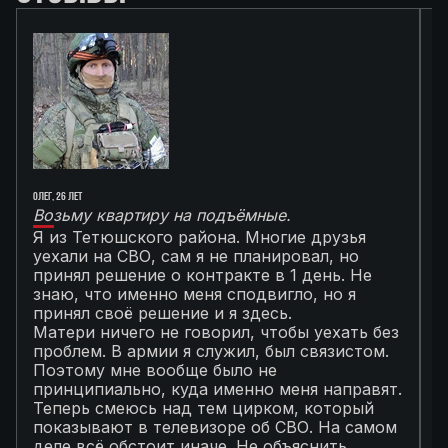
Олег, 26 лет
Ал
Возьму квартиру на подъёмные.
Г
Я из Тетюшского района. Многие друзья
О
уехали на СВО, сам я не планировал, но
М
принял решение о контракте в 1 день. Не
с
знаю, что именно меня сподвигло, но я
Т
принял своё решение и я здесь.
к
Матери ничего не говорил, чтобы уехать без
п
проблем. В армии я служил, был связистом.
С
Поэтому мне вообще было не
К
принципиально, куда именно меня направят.
с
Теперь смеюсь над тем цирком, который
с
показывают в телевизоре об СВО. На самом
п
деле всё обстоит иначе. Не объяснить
я