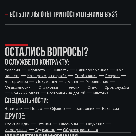
ЕСТЬ ЛИ ЛЬГОТЫ ПРИ ПОСТУПЛЕНИИ В ВУЗ?
ОСТАЛИСЬ ВОПРОСЫ?
О СЛУЖБЕ ПО КОНТРАКТУ:
—
—
—
—
Условия
Зарплата
Выплаты
Единовременная
Как
—
—
—
—
попасть
Как проходит служба
Требования
Возраст
—
—
—
—
Без срочной
Документы
Льготы
Увольнение
—
—
—
—
Медкомиссия
Страховка
Пенсия
Стаж
Срок службы
—
—
—
Военный билет
Возвращение домой
Ипотека
СПЕЦИАЛЬНОСТИ:
—
—
—
—
Водитель
Повар
Офицер
Прапорщик
Вакансии
ДРУГОЕ:
—
—
—
—
Стоит ли идти
Отзывы
Опасно ли
Обучение
—
—
Иностранцы
Судимость
Образец контракта