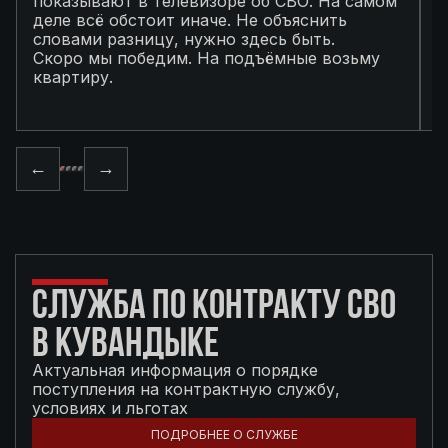
показывают в телевизоре об СВО. На самом
п
деле всё обстоит иначе. Не объяснить
я
словами разницу, нужно здесь быть.
С
Скоро мы победим. На подъёмные возьму
с
квартиру.
в
п
←
→
СЛУЖБА ПО КОНТРАКТУ СВО
В КУВАНДЫКЕ
Актуальная информация о порядке
поступления на контрактную службу,
условиях и льготах
ПОДРОБНЕЕ О СЛУЖБЕ