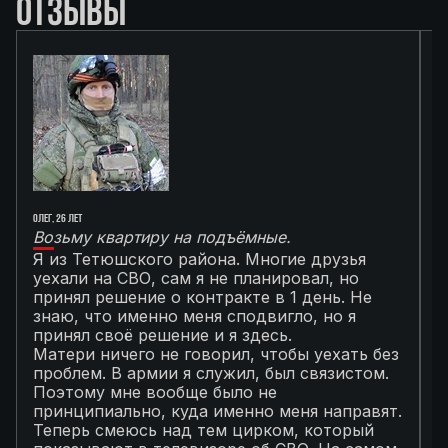
ОТЗЫВЫ
Олег, 26 лет
Ал
Возьму квартиру на подъёмные.
Г
Я из Тетюшского района. Многие друзья
О
уехали на СВО, сам я не планировал, но
М
принял решение о контракте в 1 день. Не
с
знаю, что именно меня сподвигло, но я
Т
принял своё решение и я здесь.
к
Матери ничего не говорил, чтобы уехать без
п
проблем. В армии я служил, был связистом.
С
Поэтому мне вообще было не
К
принципиально, куда именно меня направят.
с
Теперь смеюсь над тем цирком, который
с