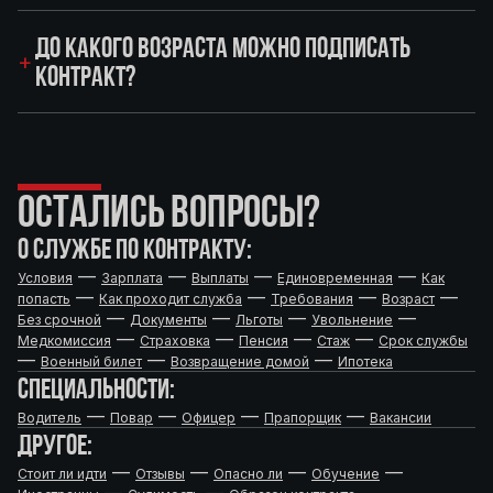
ДО КАКОГО ВОЗРАСТА МОЖНО ПОДПИСАТЬ
КОНТРАКТ?
ОСТАЛИСЬ ВОПРОСЫ?
О СЛУЖБЕ ПО КОНТРАКТУ:
—
—
—
—
Условия
Зарплата
Выплаты
Единовременная
Как
—
—
—
—
попасть
Как проходит служба
Требования
Возраст
—
—
—
—
Без срочной
Документы
Льготы
Увольнение
—
—
—
—
Медкомиссия
Страховка
Пенсия
Стаж
Срок службы
—
—
—
Военный билет
Возвращение домой
Ипотека
СПЕЦИАЛЬНОСТИ:
—
—
—
—
Водитель
Повар
Офицер
Прапорщик
Вакансии
ДРУГОЕ:
—
—
—
—
Стоит ли идти
Отзывы
Опасно ли
Обучение