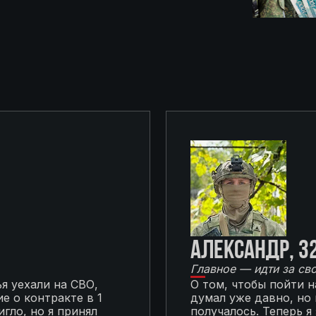
Александр, 3
Главное — идти за св
я уехали на СВО,
О том, чтобы пойти 
е о контракте в 1
думал уже давно, но
гло, но я принял
получалось. Теперь я