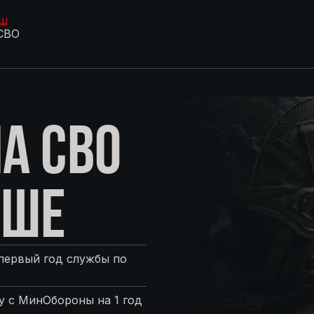
ыш
СВО
А СВО
ЫШЕ
первый год службы по
 с МинОбороны на 1 год