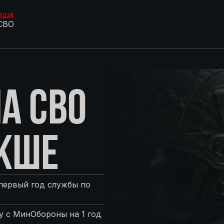
кша
СВО
А СВО
КШЕ
первый год службы по
 с МинОбороны на 1 год