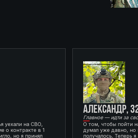
Александр, 3
Главное — идти за св
я уехали на СВО,
О том, чтобы пойти 
е о контракте в 1
думал уже давно, но
гло, но я принял
получалось. Теперь я