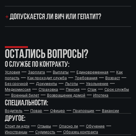
ДОПУСКАЕТСЯ ЛИ ВИЧ ИЛИ ГЕПАТИТ?
ОСТАЛИСЬ ВОПРОСЫ?
О СЛУЖБЕ ПО КОНТРАКТУ:
—
—
—
—
Условия
Зарплата
Выплаты
Единовременная
Как
—
—
—
—
попасть
Как проходит служба
Требования
Возраст
—
—
—
—
Без срочной
Документы
Льготы
Увольнение
—
—
—
—
Медкомиссия
Страховка
Пенсия
Стаж
Срок службы
—
—
—
Военный билет
Возвращение домой
Ипотека
СПЕЦИАЛЬНОСТИ:
—
—
—
—
Водитель
Повар
Офицер
Прапорщик
Вакансии
ДРУГОЕ:
—
—
—
—
Стоит ли идти
Отзывы
Опасно ли
Обучение
—
—
Иностранцы
Судимость
Образец контракта