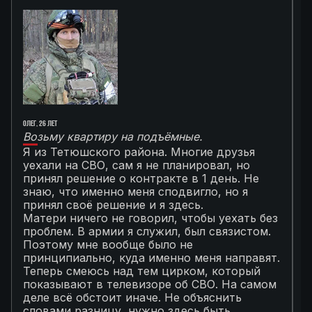
Олег, 26 лет
Ал
Возьму квартиру на подъёмные.
Г
Я из Тетюшского района. Многие друзья
О
уехали на СВО, сам я не планировал, но
М
принял решение о контракте в 1 день. Не
с
знаю, что именно меня сподвигло, но я
Т
принял своё решение и я здесь.
к
Матери ничего не говорил, чтобы уехать без
п
проблем. В армии я служил, был связистом.
С
Поэтому мне вообще было не
К
принципиально, куда именно меня направят.
с
Теперь смеюсь над тем цирком, который
с
показывают в телевизоре об СВО. На самом
п
деле всё обстоит иначе. Не объяснить
я
словами разницу, нужно здесь быть.
С