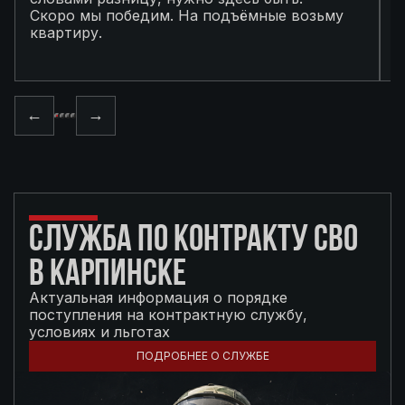
Скоро мы победим. На подъёмные возьму
с
квартиру.
в
п
←
→
СЛУЖБА ПО КОНТРАКТУ СВО
В КАРПИНСКЕ
Актуальная информация о порядке
поступления на контрактную службу,
условиях и льготах
ПОДРОБНЕЕ О СЛУЖБЕ