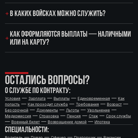
В КАКИХ ВОЙСКАХ МОЖНО СЛУЖИТЬ?
КАК ОФОРМЛЯЮТСЯ ВЫПЛАТЫ — НАЛИЧНЫМИ
ИЛИ НА КАРТУ?
ОСТАЛИСЬ ВОПРОСЫ?
О СЛУЖБЕ ПО КОНТРАКТУ:
—
—
—
—
Условия
Зарплата
Выплаты
Единовременная
Как
—
—
—
—
попасть
Как проходит служба
Требования
Возраст
—
—
—
—
Без срочной
Документы
Льготы
Увольнение
—
—
—
—
Медкомиссия
Страховка
Пенсия
Стаж
Срок службы
—
—
—
Военный билет
Возвращение домой
Ипотека
СПЕЦИАЛЬНОСТИ:
—
—
—
—
Водитель
Повар
Офицер
Прапорщик
Вакансии