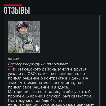
ОТЗЫВЫ
Олег, 26 лет
Ал
Возьму квартиру на подъёмные.
Г
Я из Тетюшского района. Многие друзья
О
уехали на СВО, сам я не планировал, но
М
принял решение о контракте в 1 день. Не
с
знаю, что именно меня сподвигло, но я
Т
принял своё решение и я здесь.
к
Матери ничего не говорил, чтобы уехать без
п
проблем. В армии я служил, был связистом.
С
Поэтому мне вообще было не
К
принципиально, куда именно меня направят.
с