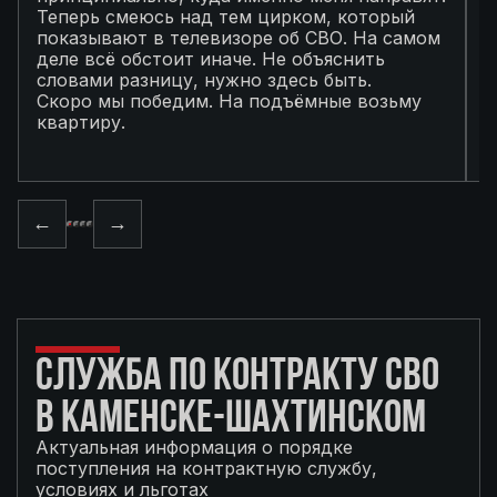
Теперь смеюсь над тем цирком, который
с
показывают в телевизоре об СВО. На самом
п
деле всё обстоит иначе. Не объяснить
я
словами разницу, нужно здесь быть.
С
Скоро мы победим. На подъёмные возьму
с
квартиру.
в
п
←
→
СЛУЖБА ПО КОНТРАКТУ СВО
В КАМЕНСКЕ-ШАХТИНСКОМ
Актуальная информация о порядке
поступления на контрактную службу,
условиях и льготах