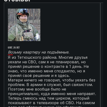
Олег, 26 лет
Ал
Возьму квартиру на подъёмные.
Г
Я из Тетюшского района. Многие друзья
О
уехали на СВО, сам я не планировал, но
М
принял решение о контракте в 1 день. Не
с
знаю, что именно меня сподвигло, но я
Т
принял своё решение и я здесь.
к
Матери ничего не говорил, чтобы уехать без
п
проблем. В армии я служил, был связистом.
С
Поэтому мне вообще было не
К
принципиально, куда именно меня направят.
с
Теперь смеюсь над тем цирком, который
с
показывают в телевизоре об СВО. На самом
п