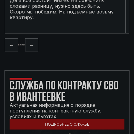
деле всё обстоит иначе. Не объяснить
я
словами разницу, нужно здесь быть.
С
Скоро мы победим. На подъёмные возьму
с
квартиру.
в
п
←
→
СЛУЖБА ПО КОНТРАКТУ СВО
В ИВАНТЕЕВКЕ
Актуальная информация о порядке
поступления на контрактную службу,
условиях и льготах
ПОДРОБНЕЕ О СЛУЖБЕ