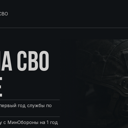
СВО
А СВО
Е
первый год службы по
 с МинОбороны на 1 год