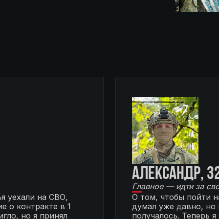
Александр, 3
Главное — идти за св
я уехали на СВО,
О том, чтобы пойти 
е о контракте в 1
думал уже давно, но
гло, но я принял
получалось. Теперь я