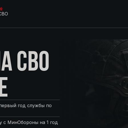
е
СВО
А СВО
Е
первый год службы по
 с МинОбороны на 1 год