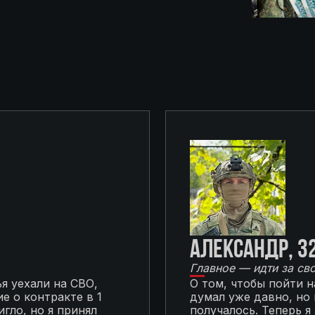
Александр, 3
Главное — идти за св
я уехали на СВО,
О том, чтобы пойти 
е о контракте в 1
думал уже давно, но
гло, но я принял
получалось. Теперь я