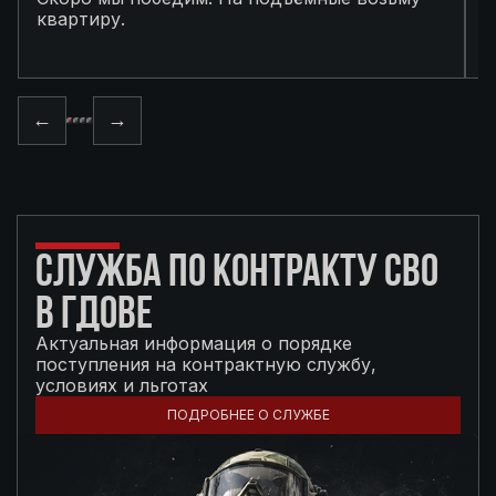
квартиру.
в
п
←
→
СЛУЖБА ПО КОНТРАКТУ СВО
В ГДОВЕ
Актуальная информация о порядке
поступления на контрактную службу,
условиях и льготах
ПОДРОБНЕЕ О СЛУЖБЕ