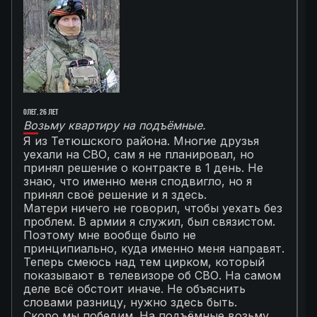
Олег, 26 лет
Ал
Возьму квартиру на подъёмные.
Г
Я из Тетюшского района. Многие друзья
О
уехали на СВО, сам я не планировал, но
М
принял решение о контракте в 1 день. Не
с
знаю, что именно меня сподвигло, но я
Т
принял своё решение и я здесь.
к
Матери ничего не говорил, чтобы уехать без
п
проблем. В армии я служил, был связистом.
С
Поэтому мне вообще было не
К
принципиально, куда именно меня направят.
с
Теперь смеюсь над тем цирком, который
с
показывают в телевизоре об СВО. На самом
п
деле всё обстоит иначе. Не объяснить
я
словами разницу, нужно здесь быть.
С
Скоро мы победим. На подъёмные возьму
с