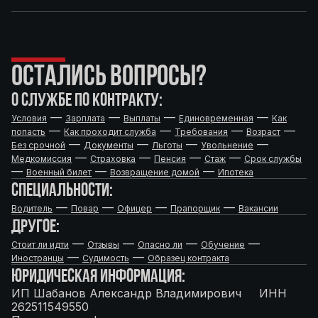
ОСТАЛИСЬ ВОПРОСЫ?
О СЛУЖБЕ ПО КОНТРАКТУ:
—
—
—
—
Условия
Зарплата
Выплаты
Единовременная
Как
—
—
—
—
попасть
Как проходит служба
Требования
Возраст
—
—
—
—
Без срочной
Документы
Льготы
Увольнение
—
—
—
—
Медкомиссия
Страховка
Пенсия
Стаж
Срок службы
—
—
—
Военный билет
Возвращение домой
Ипотека
СПЕЦИАЛЬНОСТИ:
—
—
—
—
Водитель
Повар
Офицер
Прапорщик
Вакансии
ДРУГОЕ:
—
—
—
—
Стоит ли идти
Отзывы
Опасно ли
Обучение
—
—
Иностранцы
Судимость
Образец контракта
ЮРИДИЧЕСКАЯ ИНФОРМАЦИЯ:
ИП Шабанов Александр Владимирович ИНН
262511549550