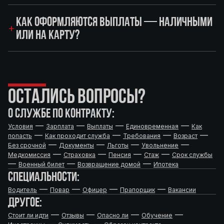
КАК ОФОРМЛЯЮТСЯ ВЫПЛАТЫ — НАЛИЧНЫМИ
ИЛИ НА КАРТУ?
ОСТАЛИСЬ ВОПРОСЫ?
О СЛУЖБЕ ПО КОНТРАКТУ:
—
—
—
—
Условия
Зарплата
Выплаты
Единовременная
Как
—
—
—
—
попасть
Как проходит служба
Требования
Возраст
—
—
—
—
Без срочной
Документы
Льготы
Увольнение
—
—
—
—
Медкомиссия
Страховка
Пенсия
Стаж
Срок службы
—
—
—
Военный билет
Возвращение домой
Ипотека
СПЕЦИАЛЬНОСТИ:
—
—
—
—
Водитель
Повар
Офицер
Прапорщик
Вакансии
ДРУГОЕ:
—
—
—
—
Стоит ли идти
Отзывы
Опасно ли
Обучение