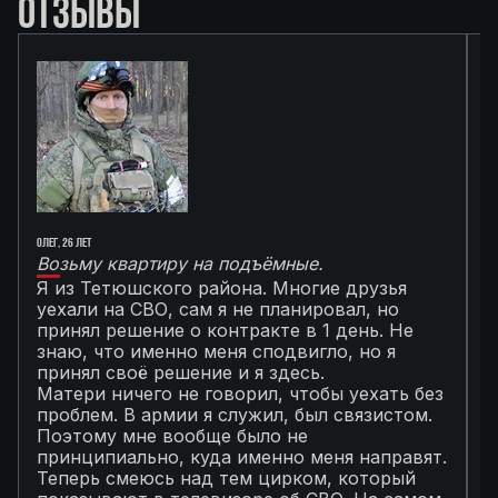
ОТЗЫВЫ
Олег, 26 лет
Ал
Возьму квартиру на подъёмные.
Г
Я из Тетюшского района. Многие друзья
О
уехали на СВО, сам я не планировал, но
М
принял решение о контракте в 1 день. Не
с
знаю, что именно меня сподвигло, но я
Т
принял своё решение и я здесь.
к
Матери ничего не говорил, чтобы уехать без
п
проблем. В армии я служил, был связистом.
С
Поэтому мне вообще было не
К
принципиально, куда именно меня направят.
с
Теперь смеюсь над тем цирком, который
с