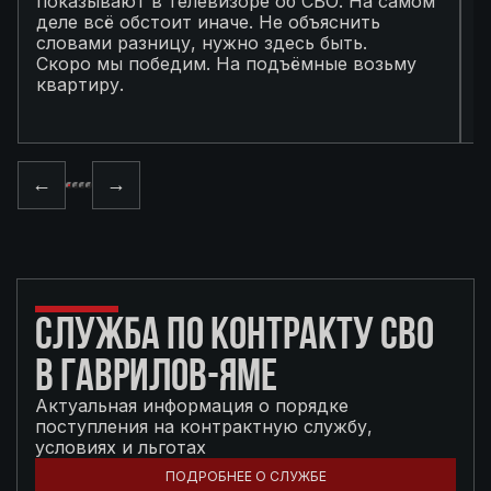
показывают в телевизоре об СВО. На самом
п
деле всё обстоит иначе. Не объяснить
я
словами разницу, нужно здесь быть.
С
Скоро мы победим. На подъёмные возьму
с
квартиру.
в
п
←
→
СЛУЖБА ПО КОНТРАКТУ СВО
В ГАВРИЛОВ-ЯМЕ
Актуальная информация о порядке
поступления на контрактную службу,
условиях и льготах
ПОДРОБНЕЕ О СЛУЖБЕ