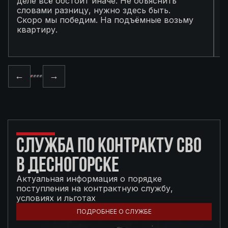
деле всё обстоит иначе. Не объяснить
я
словами разницу, нужно здесь быть.
С
Скоро мы победим. На подъёмные возьму
с
квартиру.
в
п
←
→
СЛУЖБА ПО КОНТРАКТУ СВО
В ДЕСНОГОРСКЕ
Актуальная информация о порядке
поступления на контрактную службу,
условиях и льготах
ПОДРОБНЕЕ О СЛУЖБЕ