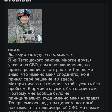
Олег, 26 лет
Ал
Возьму квартиру на подъёмные.
Г
Я из Тетюшского района. Многие друзья
О
уехали на СВО, сам я не планировал, но
М
принял решение о контракте в 1 день. Не
с
знаю, что именно меня сподвигло, но я
Т
принял своё решение и я здесь.
к
Матери ничего не говорил, чтобы уехать без
п
проблем. В армии я служил, был связистом.
С
Поэтому мне вообще было не
К
принципиально, куда именно меня направят.
с
Теперь смеюсь над тем цирком, который
с
показывают в телевизоре об СВО. На самом
п