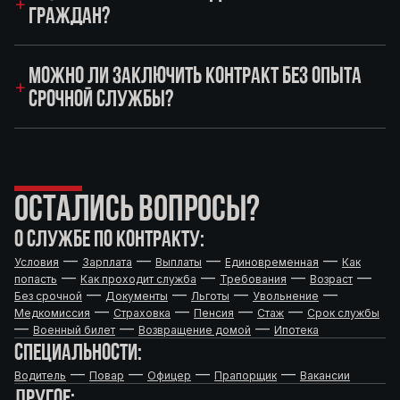
ГРАЖДАН?
МОЖНО ЛИ ЗАКЛЮЧИТЬ КОНТРАКТ БЕЗ ОПЫТА
СРОЧНОЙ СЛУЖБЫ?
ОСТАЛИСЬ ВОПРОСЫ?
О СЛУЖБЕ ПО КОНТРАКТУ:
—
—
—
—
Условия
Зарплата
Выплаты
Единовременная
Как
—
—
—
—
попасть
Как проходит служба
Требования
Возраст
—
—
—
—
Без срочной
Документы
Льготы
Увольнение
—
—
—
—
Медкомиссия
Страховка
Пенсия
Стаж
Срок службы
—
—
—
Военный билет
Возвращение домой
Ипотека
СПЕЦИАЛЬНОСТИ:
—
—
—
—
Водитель
Повар
Офицер
Прапорщик
Вакансии
ДРУГОЕ: