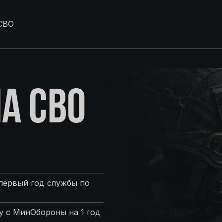
СВО
А СВО
первый год службы по
 с МинОбороны на 1 год