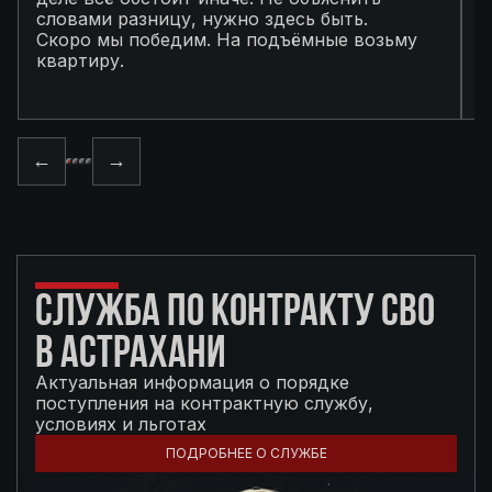
словами разницу, нужно здесь быть.
С
Скоро мы победим. На подъёмные возьму
с
квартиру.
в
п
←
→
СЛУЖБА ПО КОНТРАКТУ СВО
В АСТРАХАНИ
Актуальная информация о порядке
поступления на контрактную службу,
условиях и льготах
ПОДРОБНЕЕ О СЛУЖБЕ