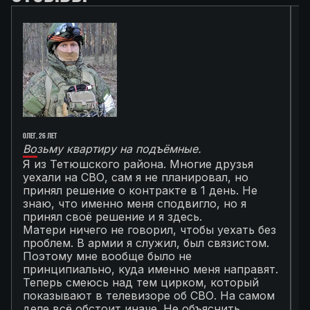
Олег, 26 лет
Ал
Возьму квартиру на подъёмные.
Г
Я из Тетюшского района. Многие друзья
О
уехали на СВО, сам я не планировал, но
М
принял решение о контракте в 1 день. Не
с
знаю, что именно меня сподвигло, но я
Т
принял своё решение и я здесь.
к
Матери ничего не говорил, чтобы уехать без
п
проблем. В армии я служил, был связистом.
С
Поэтому мне вообще было не
К
принципиально, куда именно меня направят.
с
Теперь смеюсь над тем цирком, который
с
показывают в телевизоре об СВО. На самом
п
деле всё обстоит иначе. Не объяснить
я