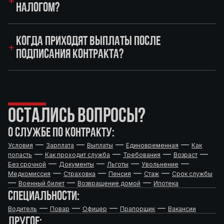
НАЛОГОМ?
КОГДА ПРИХОДЯТ ВЫПЛАТЫ ПОСЛЕ
ПОДПИСАНИЯ КОНТРАКТА?
ОСТАЛИСЬ ВОПРОСЫ?
О СЛУЖБЕ ПО КОНТРАКТУ:
—
—
—
—
Условия
Зарплата
Выплаты
Единовременная
Как
—
—
—
—
попасть
Как проходит служба
Требования
Возраст
—
—
—
—
Без срочной
Документы
Льготы
Увольнение
—
—
—
—
Медкомиссия
Страховка
Пенсия
Стаж
Срок службы
—
—
—
Военный билет
Возвращение домой
Ипотека
СПЕЦИАЛЬНОСТИ:
—
—
—
—
Водитель
Повар
Офицер
Прапорщик
Вакансии
ДРУГОЕ: