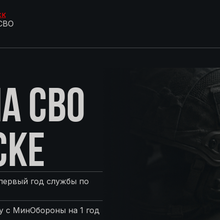
ск
СВО
А СВО
СКЕ
первый год службы по
 с МинОбороны на 1 год