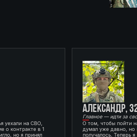
Александр, 3
Главное — идти за св
я уехали на СВО,
О том, чтобы пойти 
е о контракте в 1
думал уже давно, но
гло, но я принял
получалось. Теперь я